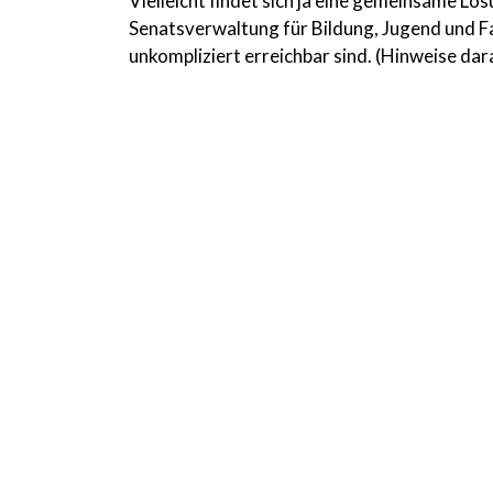
Vielleicht findet sich ja eine gemeinsame Lö
Senatsverwaltung für Bildung, Jugend und F
unkompliziert erreichbar sind. (Hinweise darau