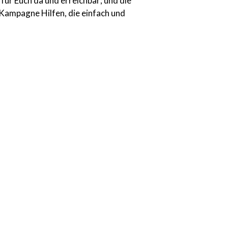
für Euch da und erreichbar; und die
Kampagne Hilfen, die einfach und