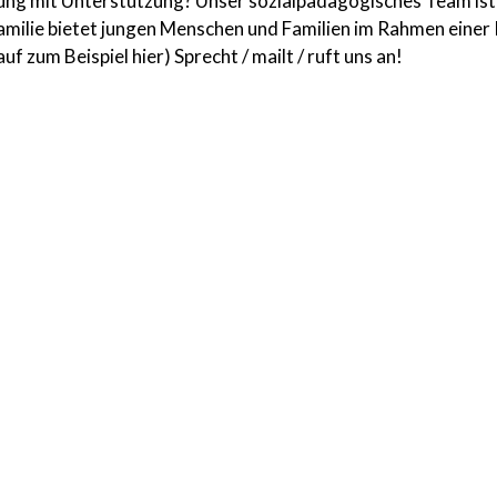
sung mit Unterstützung? Unser sozialpädagogisches Team ist 
amilie bietet jungen Menschen und Familien im Rahmen einer 
f zum Beispiel hier) Sprecht / mailt / ruft uns an!