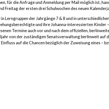
nen, für die Anfrage und Anmeldung per Mail möglich ist, ha
 Freitag der ersten drei Schulwochen des neuen Kalenderjahre
l in Lerngruppen der Jahrgänge 7 & 8 und in unterschiedliche
hungsberechtigte und ihre Johanna-interessierten Kinder – 
enen Termine auch vor und nach dem offiziellen, berlinwei
ahr von der zuständigen Senatsverwaltung berlinweit auf di
i Einfluss auf die Chancen bezüglich der Zuweisung eines – b