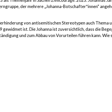
 als Themenjahr in Sachen Zivilcourage: 2023: Johannas Jahr
erngruppe, der mehrere „Johanna-Botschafter*innen“ angehör
Verhinderung von antisemitischen Stereotypen auch Thema
9 gewidmet ist. Die Johanna ist zuversichtlich, dass die B
tändigung und zum Abbau von Vorurteilen führen kann. Wie s