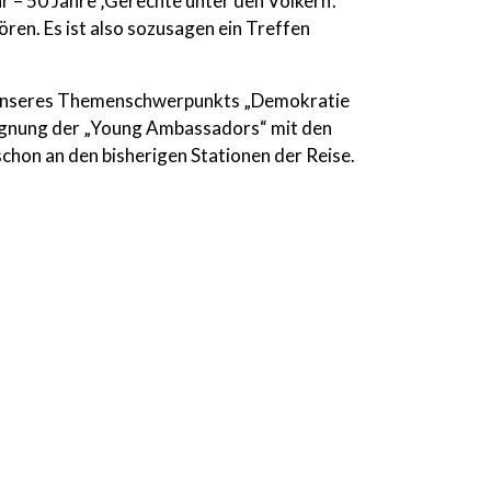
 – 50 Jahre ‚Gerechte unter den Völkern‘.
en. Es ist also sozusagen ein Treffen
 unseres Themenschwerpunkts „Demokratie
egegnung der „Young Ambassadors“ mit den
chon an den bisherigen Stationen der Reise.