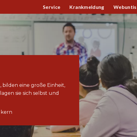
Service
Krankmeldung
Webuntis
, bilden eine große Einheit,
agen sie sich selbst und
lkern