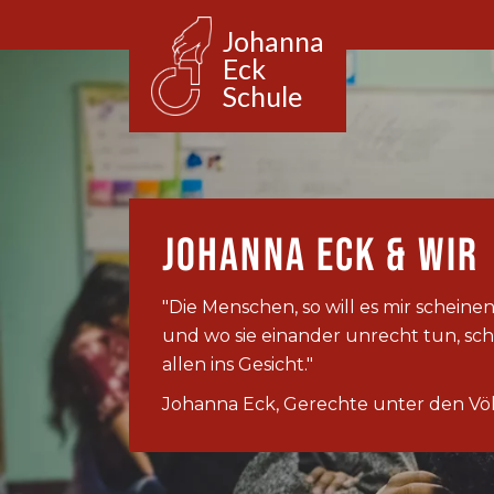
Johanna
Eck
Schule
Johanna Eck & Wir
"Die Menschen, so will es mir scheinen
und wo sie einander unrecht tun, schl
allen ins Gesicht."
Johanna Eck, Gerechte unter den Vö