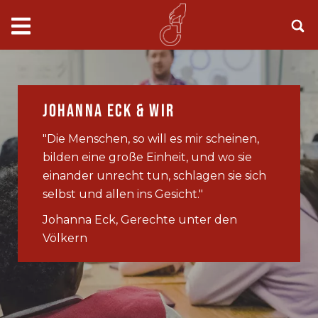
Johanna Eck & Wir
"Die Menschen, so will es mir scheinen,
bilden eine große Einheit, und wo sie
einander unrecht tun, schlagen sie sich
selbst und allen ins Gesicht."
Johanna Eck, Gerechte unter den
Völkern