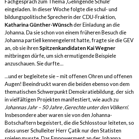
Fachgespräch zum Thema ‚Gelingende Schule‘
eingeladen. In dieser Woche folgte die schul- und
bildungspolitische Sprecherin der CDU-Fraktion,
Katharina Günther-Wünsch
der Einladung an die
Johanna. Da sie schon von einem früheren Besuch die
Johanna partiell kennengelernt hatte, fragte sie die GEV
an, ob sie ihren
Spitzenkandidaten Kai Wegner
mitbringen dürfe, um sich ermutigende Beispiele
anzuschauen. Sie durfte…
…und er begleitete sie – mit offenen Ohren und offenen
Augen! Beeindruckt waren die beiden ebenso von dem
thematischen Schwerpunkt Demokratiebildung, der sich
in vielfältigen Projekten manifestiert, wie auch zu
Johannas Jahr – 50 Jahre ‚Gerechte unter den Völkern‘.
Insbesondere aber waren sie von den Johanna-
Botschaftern begeistert, die die Schlosstour leiteten, so
dass unser Schulleiter Herr Çatik nur den Statisten
spielen musste. Das Empowerment an der Johanna